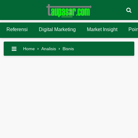
Referensi
Digital Marketing
Market Insight
Poin
Home
›
Analisis
›
Bisnis