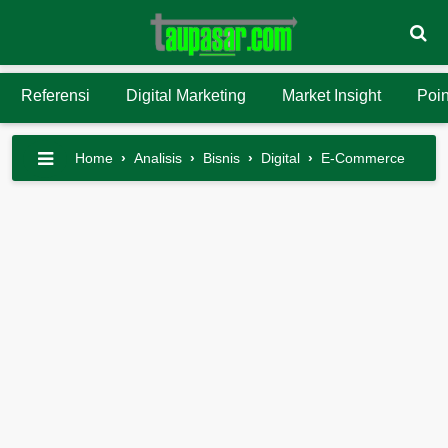
Referensi
Digital Marketing
Market Insight
Poin
Home
›
Analisis
›
Bisnis
›
Digital
›
E-Commerce