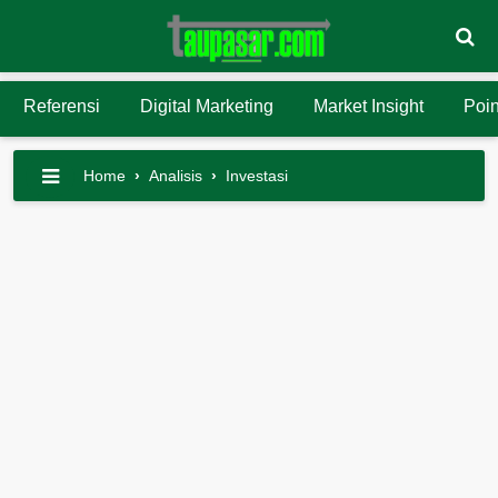
Referensi
Digital Marketing
Market Insight
Poin
Home
›
Analisis
›
Investasi