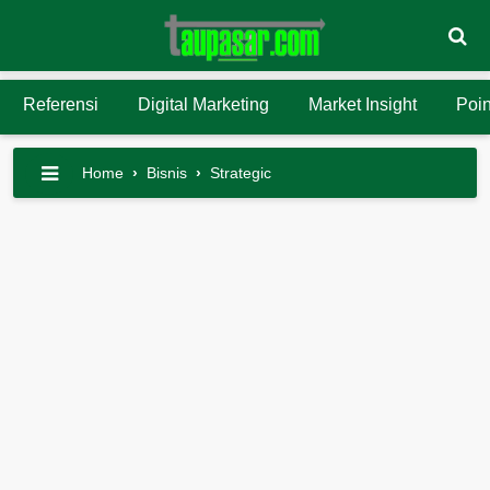
Referensi
Digital Marketing
Market Insight
Poin
Home
›
Bisnis
›
Strategic