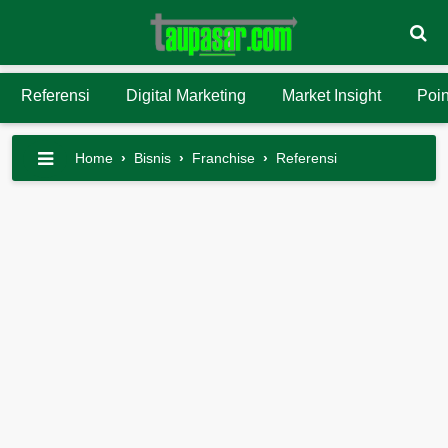
Referensi
Digital Marketing
Market Insight
Poin
Home
›
Bisnis
›
Franchise
›
Referensi