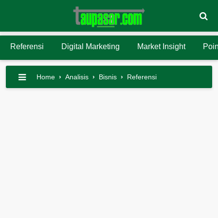
Referensi
Digital Marketing
Market Insight
Poin
Home
›
Analisis
›
Bisnis
›
Referensi