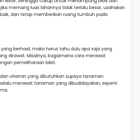
an lebar, sehingga cukup untuk menampung bibis dan
ka memang luas lahannya tidak terlalu besar, usahakan
 baik, dan tetap memberikan ruang tumbuh pada
 yang berhasil, maka harus tahu dulu apa saja yang
ang dirawat. Misalnya, bagaimana cara merawat
ngan pemeliharaan bibit.
uk dan vitamin yang dibutuhkan supaya tanaman
selalu merawat tanaman yang dibudidayakan, seperti
ama.