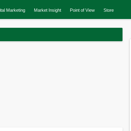
ital Marketing
Market Insight
Point of View
Store