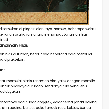
 ditemukan di pinggir jalan raya. Namun, beberapa waktu
ah ke ranah usaha rumahan, mengingat tanaman hias
nati.
Tanaman Hias
an hias di rumah, berikut ada beberapa cara memulai
ba dipraktekan.
pat
saat memulai bisnis tanaman hias yaitu dengan memilih
 Untuk budidaya di rumah, sebaiknya pilih yang jenis
budidayakan.
i antaranya ada bunga anggrek, aglaonema, janda bolong
sirih gading, bonsai, paku tanduk rusa, kaktus, bunga