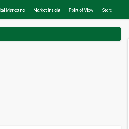
ital Marketing
Market Insight
Point of View
Store