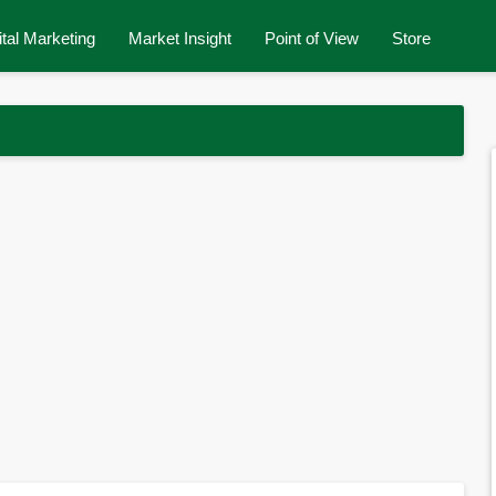
ital Marketing
Market Insight
Point of View
Store