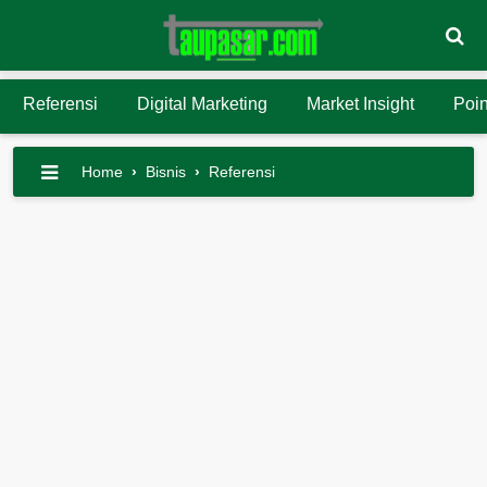
Referensi
Digital Marketing
Market Insight
Poin
Home
›
Bisnis
›
Referensi