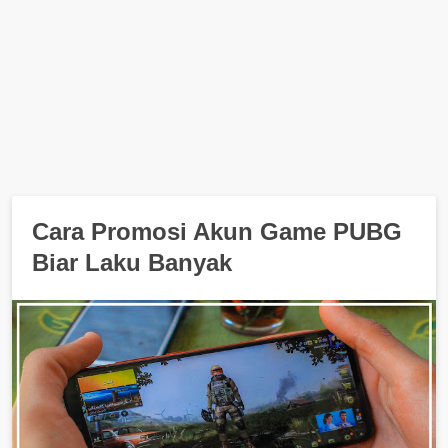
Cara Promosi Akun Game PUBG
Biar Laku Banyak