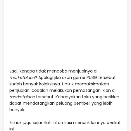
Jadi, kenapa tidak mencoba menjualnya di
marketplace
? Apalagi jika akun game PUBG tersebut
sudah banyak koleksinya. Untuk memaksimalkan
penjualan, cobalah melakukan pemasangan iklan di
marketplace
tersebut. Kebanyakan toko yang beriklan
dapat mendatangkan peluang pembeli yang lebih
banyak.
Simak juga sejumlah informasi menarik lainnya berikut
ini.