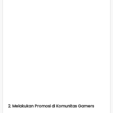
2. Melakukan Promosi di Komunitas Gamers