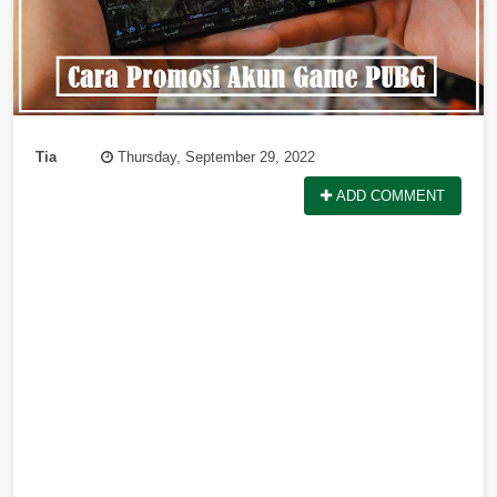
Tia
Thursday, September 29, 2022
ADD COMMENT