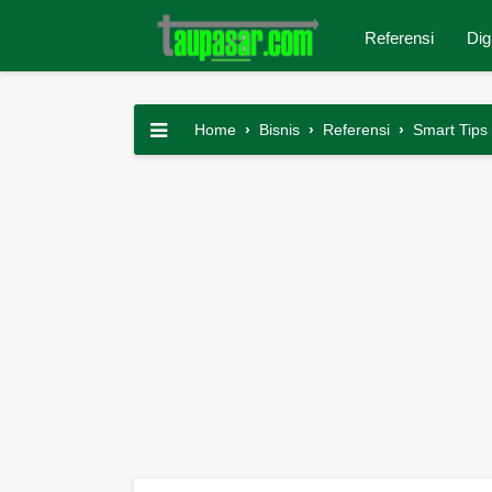
Referensi
Dig
Home
›
Bisnis
›
Referensi
›
Smart Tips