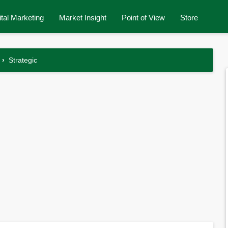
ital Marketing
Market Insight
Point of View
Store
›
Strategic