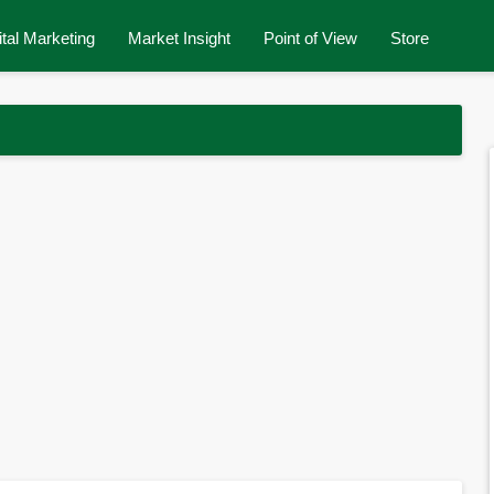
ital Marketing
Market Insight
Point of View
Store