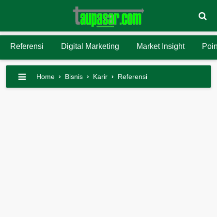
Referensi
Digital Marketing
Market Insight
Poin
Home
›
Bisnis
›
Karir
›
Referensi