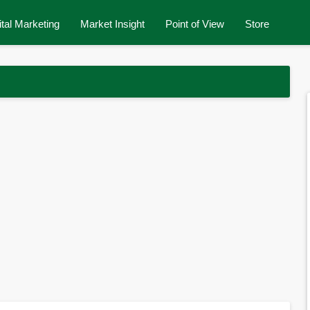
ital Marketing
Market Insight
Point of View
Store