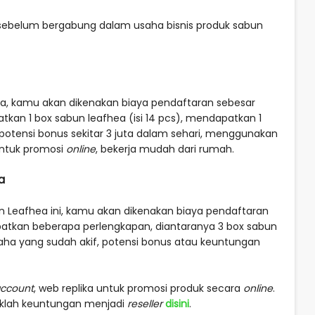
, sebelum bergabung dalam usaha bisnis produk sabun
a, kamu akan dikenakan biaya pendaftaran sebesar
tkan 1 box sabun leafhea (isi 14 pcs), mendapatkan 1
otensi bonus sekitar 3 juta dalam sehari, menggunakan
 untuk promosi
online
, bekerja mudah dari rumah.
a
n Leafhea ini, kamu akan dikenakan biaya pendaftaran
atkan beberapa perlengkapan, diantaranya 3 box sabun
saha yang sudah akif, potensi bonus atau keuntungan
account
, web replika untuk promosi produk secara
online
.
aklah keuntungan menjadi
reseller
disini
.