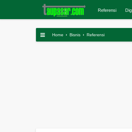
Referensi
Dig
Home
›
Bisnis
›
Referensi