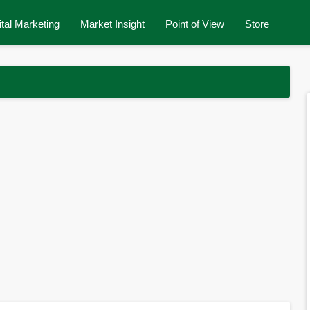
ital Marketing
Market Insight
Point of View
Store