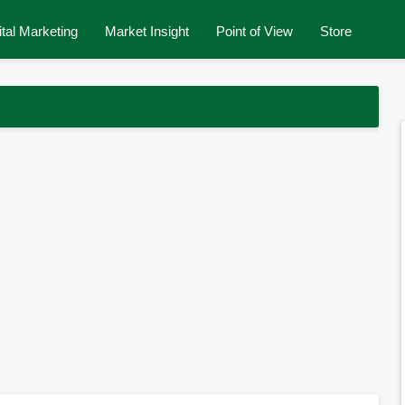
ital Marketing
Market Insight
Point of View
Store