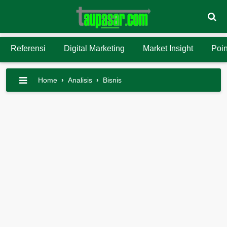
Referensi
Digital Marketing
Market Insight
Poin
Home
›
Analisis
›
Bisnis