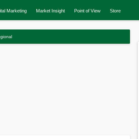
ital Marketing
Market Insight
Point of View
Store
gional