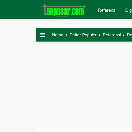
Referensi
Dig
Home
›
Daftar Populer
›
Referensi
›
Re