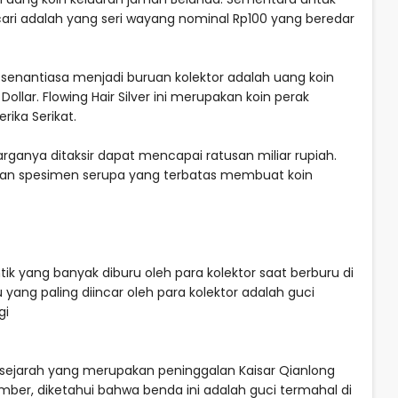
cari adalah yang seri wayang nominal Rp100 yang beredar
 senantiasa menjadi buruan kolektor adalah uang koin
Dollar. Flowing Hair Silver ini merupakan koin perak
ika Serikat.
arganya ditaksir dapat mencapai ratusan miliar rupiah.
sokan spesimen serupa yang terbatas membuat koin
k yang banyak diburu oleh para kolektor saat berburu di
tu yang paling diincar oleh para kolektor adalah guci
gi
rsejarah yang merupakan peninggalan Kaisar Qianlong
umber, diketahui bahwa benda ini adalah guci termahal di