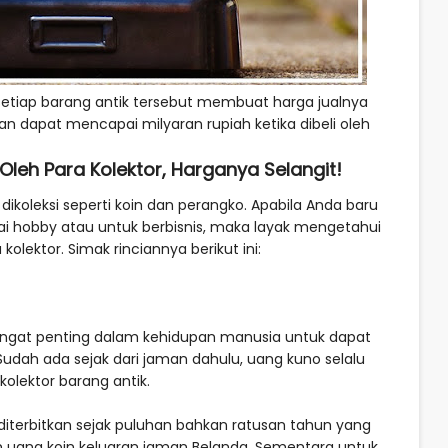
setiap barang antik tersebut membuat harga jualnya
an dapat mencapai milyaran rupiah ketika dibeli oleh
Oleh Para Kolektor, Harganya Selangit!
 dikoleksi seperti koin dan perangko. Apabila Anda baru
agai hobby atau untuk berbisnis, maka layak mengetahui
kolektor. Simak rinciannya berikut ini:
ngat penting dalam kehidupan manusia untuk dapat
Sudah ada sejak dari jaman dahulu, uang kuno selalu
kolektor barang antik.
diterbitkan sejak puluhan bahkan ratusan tahun yang
ah uang koin keluaran jaman Belanda. Sementara untuk