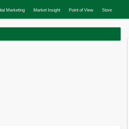
ital Marketing
Market Insight
Point of View
Store