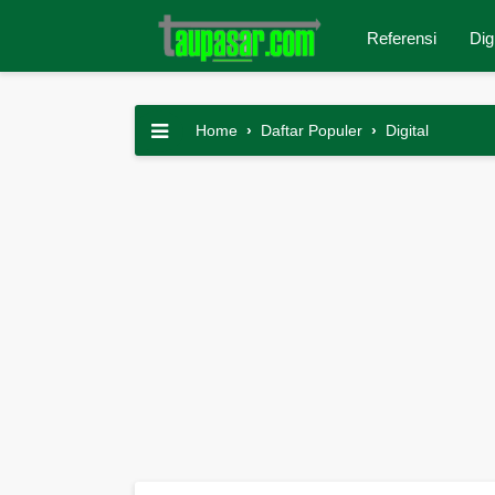
Referensi
Dig
Home
›
Daftar Populer
›
Digital