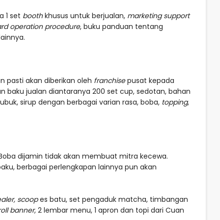
a 1 set
booth
khusus untuk berjualan,
marketing support
ard operation procedure
, buku panduan tentang
lainnya.
n pasti akan diberikan oleh
franchise
pusat kepada
n baku jualan diantaranya 200 set cup, sedotan, bahan
ubuk, sirup dengan berbagai varian rasa, boba,
topping
,
oba dijamin tidak akan membuat mitra kecewa.
baku, berbagai perlengkapan lainnya pun akan
aler, scoop
es batu, set pengaduk matcha, timbangan
roll banner
, 2 lembar menu, 1 apron dan topi dari Cuan