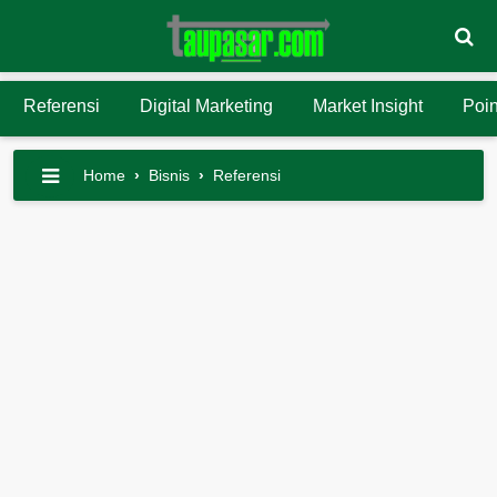
Referensi
Digital Marketing
Market Insight
Poin
Home
›
Bisnis
›
Referensi