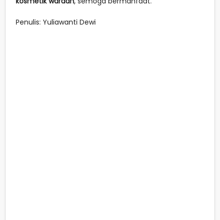
kosmetik wardah
, semoga bermanfaat.
Penulis: Yuliawanti Dewi