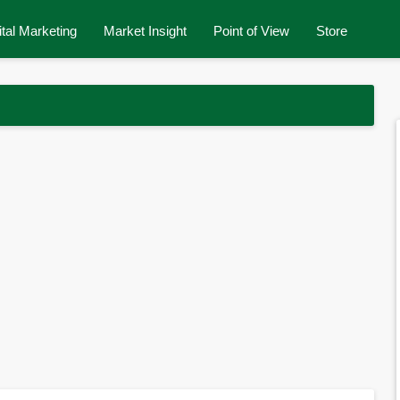
ital Marketing
Market Insight
Point of View
Store