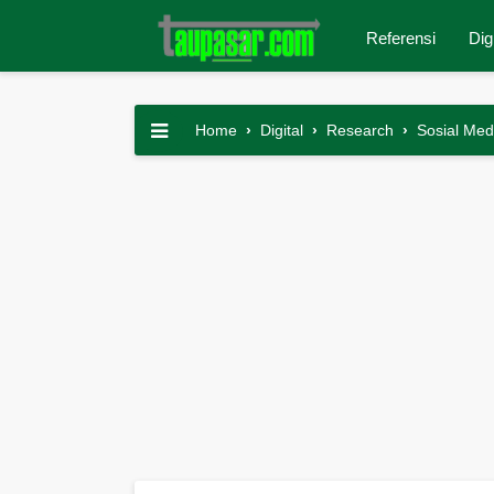
Referensi
Dig
Home
›
Digital
›
Research
›
Sosial Med