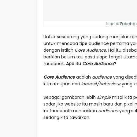
Iklan di Faceb
Untuk seseorang yang sedang menjalankan 
untuk mencoba tipe audience pertama yait
dengan istilah
Core Audience
. Hal itu dis
beriklan belum tau pasti siapa target uta
facebook.
Apa itu
Core Audience
?
Core Audience
adalah
audience
yang disedia
kita ataupun dari
interest/behaviour
yang ki
Sebagai gambaran lebih
simple
misal kita p
sadar jika website itu masih baru dan pixel
ke facebook mencarikan
audience
yang sek
sedang kita tawarkan. ⁣