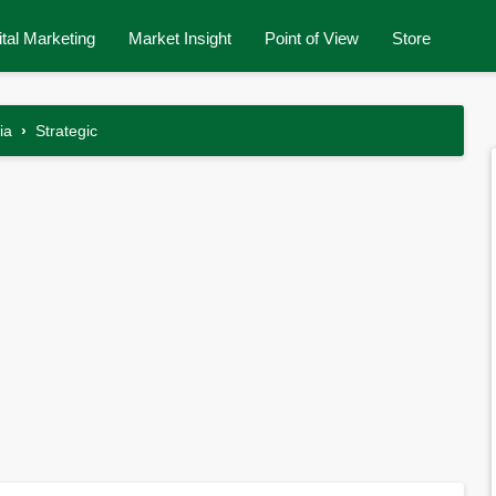
ital Marketing
Market Insight
Point of View
Store
ia
›
Strategic