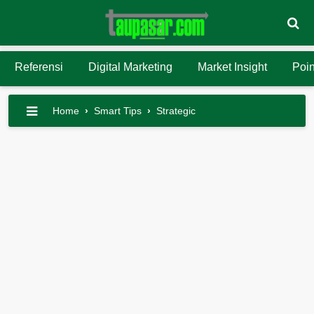
Referensi
Digital Marketing
Market Insight
Poin
Home
›
Smart Tips
›
Strategic