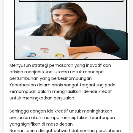
Menyusun strategi pemasaran yang inovatif dan
efisien menjadi kunci utama untuk mencapai
pertumbuhan yang berkesinambungan.
Keberhasilan dalam bisnis sangat tergantung pada
kemampuan dalam menghasilkan ide-ide kreatif
untuk meningkatkan penjualan.
Sehingga dengan ide kreatif untuk meningkatkan
penjualan akan mampu menciptakan keuntungan
yang signifikan di masa depan.
Namun, perlu diingat bahwa tidak semua perusahaan