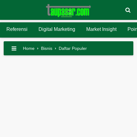
Referensi
Digital Marketing
Market Insight
Poin
Home
›
Bisnis
›
Daftar Populer