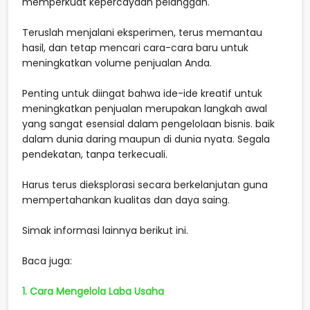
memperkuat kepercayaan pelanggan.
Teruslah menjalani eksperimen, terus memantau
hasil, dan tetap mencari cara-cara baru untuk
meningkatkan volume penjualan Anda.
Penting untuk diingat bahwa ide-ide kreatif untuk
meningkatkan penjualan merupakan langkah awal
yang sangat esensial dalam pengelolaan bisnis. baik
dalam dunia daring maupun di dunia nyata. Segala
pendekatan, tanpa terkecuali.
Harus terus dieksplorasi secara berkelanjutan guna
mempertahankan kualitas dan daya saing.
Simak informasi lainnya berikut ini.
Baca juga:
1. Cara Mengelola Laba Usaha