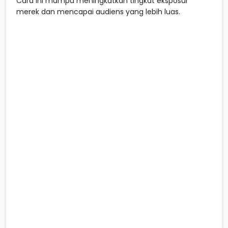
Cara ini mampu meningkatkan tingkat eksposur
merek dan mencapai audiens yang lebih luas.