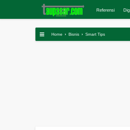
Referensi
Dig
Home
›
Bisnis
›
Smart Tips