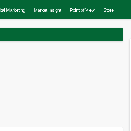
ital Marketing
Market Insight
Point of View
Store