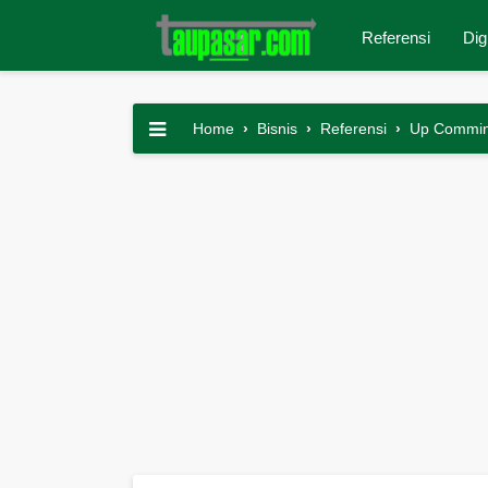
Referensi
Dig
Home
›
Bisnis
›
Referensi
›
Up Commi