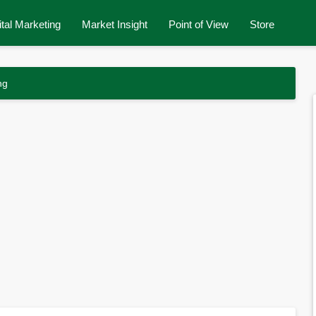
ital Marketing
Market Insight
Point of View
Store
ng