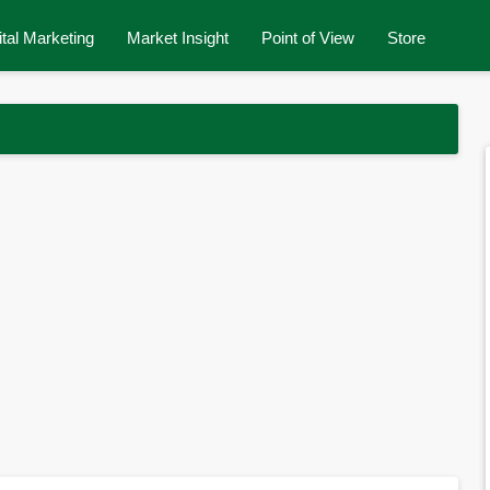
ital Marketing
Market Insight
Point of View
Store