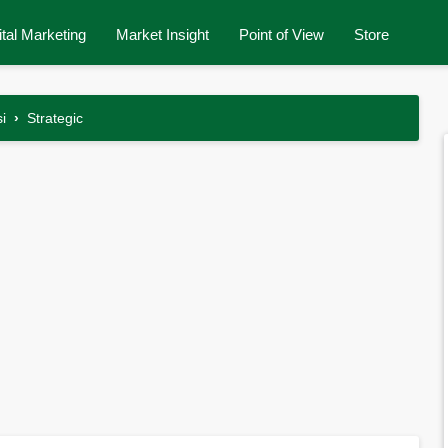
ital Marketing
Market Insight
Point of View
Store
i
›
Strategic