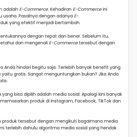
an adalah
E-Commerce
. Kehadiran
E-Commerce
ini
aku usaha. Pasalnya dengan adanya
E-
duk yang efektif menjadi bertambah.
nentukannya dengan tepat dan benar. Sebelum itu,
ngetahui dan mengenali
E-Commerce
tersebut dengan
sa Anda hindari begitu saja. Terlebih banyak benefit yang
ya yaitu gratis. Sangat menguntungkan bukan? Jika Anda
tis.
ang bisa dipilih adalah media sosial. Apalagi kini banyak
isa memasarkan produk di Instagram, Facebook, TikTok dan
an produk tersebut dengan mengikuti bagaimana media
mi terlebih dahulu algoritma media sosial yang hendak