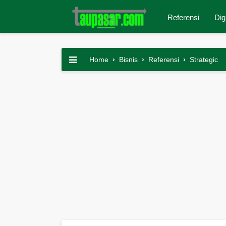
Referensi
Dig
Home
›
Bisnis
›
Referensi
›
Strategic