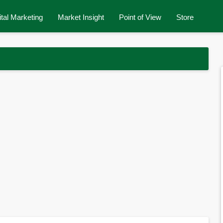
ital Marketing
Market Insight
Point of View
Store