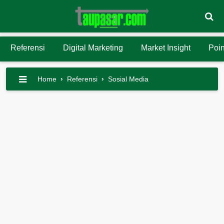
Referensi
Digital Marketing
Market Insight
Poin
Home
›
Referensi
›
Sosial Media