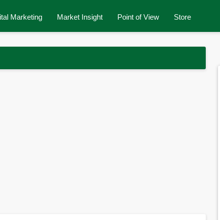
ital Marketing
Market Insight
Point of View
Store