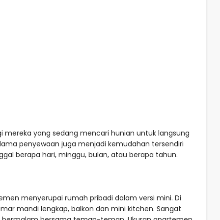
agi mereka yang sedang mencari hunian untuk langsung
lama penyewaan juga menjadi kemudahan tersendiri
ggal berapa hari, minggu, bulan, atau berapa tahun.
emen menyerupai rumah pribadi dalam versi mini. Di
kamar mandi lengkap, balkon dan mini kitchen. Sangat
u bermalam bersama teman-teman. Ukuran apartemen