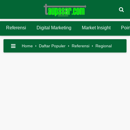
Referensi
Digital Marketing
Market Insight
Poin
Home
›
Daftar Populer
›
Referensi
›
Regional