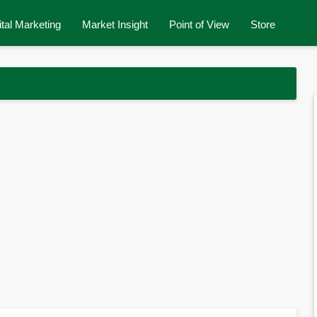
ital Marketing
Market Insight
Point of View
Store