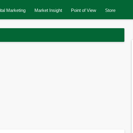
ital Marketing
Market Insight
Point of View
Store