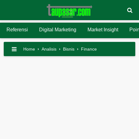
Referensi
Digital Marketing
Market Insight
Poin
Home
›
Analisis
›
Bisnis
›
Finance