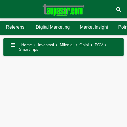
Referensi
Digital Marketing
Market Insight
Poin
Home
›
Investasi
›
Milenial
›
Opini
›
POV
›
Smart Tips