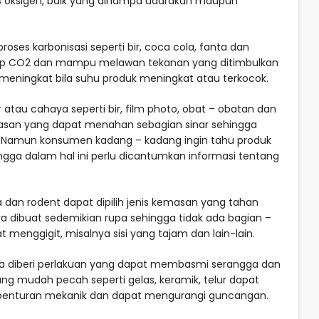
 oksigen, baik yang dihampa udarakan maupun
ses karbonisasi seperti bir, coca cola, fanta dan
edap CO2 dan mampu melawan tekanan yang ditimbulkan
eningkat bila suhu produk meningkat atau terkocok.
atau cahaya seperti bir, film photo, obat – obatan dan
asan yang dapat menahan sebagian sinar sehingga
l. Namun konsumen kadang – kadang ingin tahu produk
gga dalam hal ini perlu dicantumkan informasi tentang
dan rodent dapat dipilih jenis kemasan yang tahan
a dibuat sedemikian rupa sehingga tidak ada bagian –
 menggigit, misalnya sisi yang tajam dan lain-lain.
 diberi perlakuan yang dapat membasmi serangga dan
g mudah pecah seperti gelas, keramik, telur dapat
benturan mekanik dan dapat mengurangi guncangan.