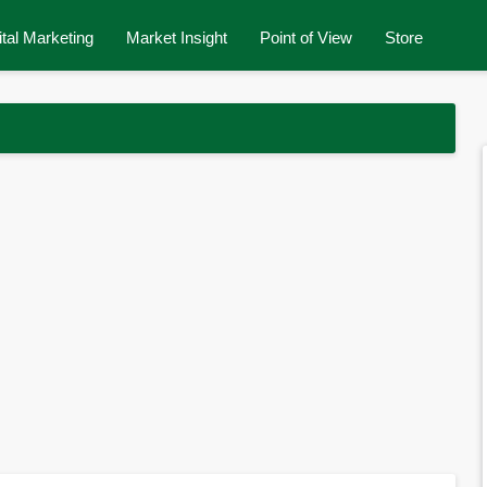
ital Marketing
Market Insight
Point of View
Store