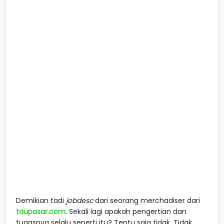
Demikian tadi
jobdesc
dari seorang merchadiser dari
taupasar.com
. Sekali lagi apakah pengertian dan
tugasnya selalu seperti itu? Tentu saja tidak. Tidak