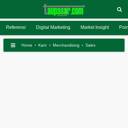
Referensi
Digital Marketing
Market Insight
Poin
Home
›
Karir
›
Merchandising
›
Sales