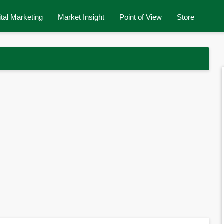
ital Marketing
Market Insight
Point of View
Store