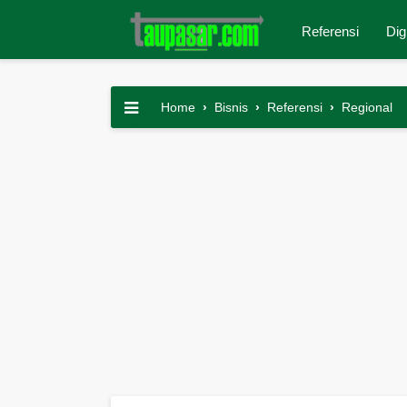
Referensi
Dig
Home
›
Bisnis
›
Referensi
›
Regional