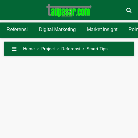
Referensi
Digital Marketing
Market Insight
Poin
Home
›
Project
›
Referensi
›
Smart Tips