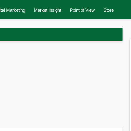
ital Marketing
Market Insight
Point of View
Store