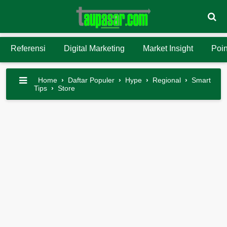
Referensi
Digital Marketing
Market Insight
Poin
Home
›
Daftar Populer
›
Hype
›
Regional
›
Smart
Tips
›
Store