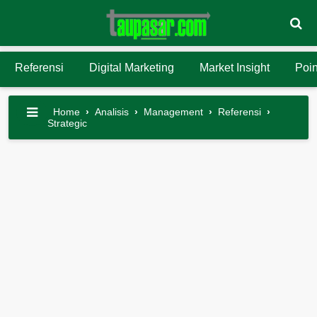
Referensi
Digital Marketing
Market Insight
Poin
Home
›
Analisis
›
Management
›
Referensi
›
Strategic