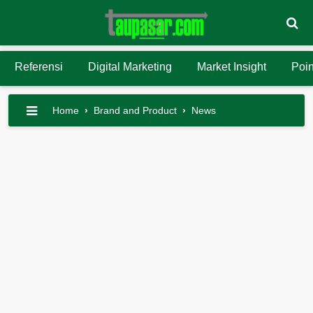
Referensi
Digital Marketing
Market Insight
Poin
Home
›
Brand and Product
›
News